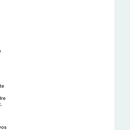
e
te
dre
.
vos