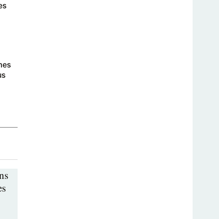
es
mes
us