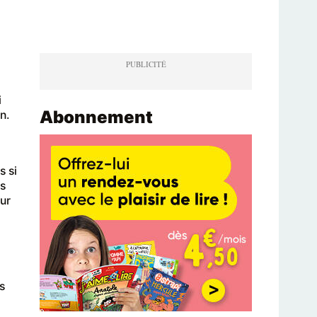
i
Abonnement
n.
s si
us
ur
s