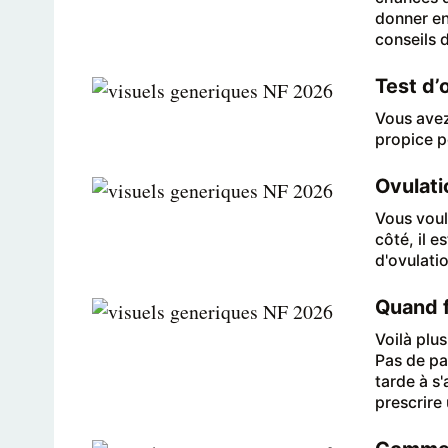
donner en
conseils d
Test d’
Vous avez
propice p
Ovulati
Vous voul
côté, il 
d'ovulatio
Quand fa
Voilà plus
Pas de pa
tarde à s
prescrire u