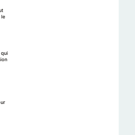
ut
 le
 qui
sion
our