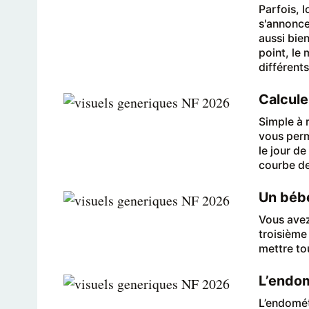
Parfois, 
s'annoncer
aussi bie
point, le 
différent
Calcule
Simple à 
vous perm
le jour d
courbe de
Un bébé
Vous avez
troisième
mettre to
L’endom
L’endomét