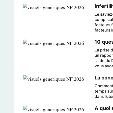
Inferti
Le saviez
complicat
facteurs 
facteurs 
10 quest
La prise d
un rappor
l'aide du
vous avon
La conc
Comment u
temps sur
dans l’uté
A quoi 