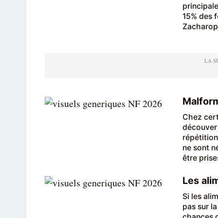
principale
15% des f
Zacharop
Malform
Chez cert
découvert
répétitio
ne sont n
être pris
Les ali
Si les ali
pas sur l
chances d