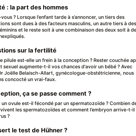
lité : la part des hommes
-vous ? Lorsque l’enfant tarde à s’annoncer, un tiers des
ions sont dues à des facteurs masculins, un autre tiers à de
féminins et le reste soit à une combinaison des deux soit à d
inexpliqués.
ions sur la fertilité
e pilule est-elle un frein à la conception ? Rester couchée a
t sexuel augmente-t-il vos chances d'avoir un bébé ? Avec
 Dr Joëlle Belaisch-Allart, gynécologue-obstétricienne, nous
s concocté un vrai-faux.
eption, ça se passe comment ?
n ovule est-il fécondé par un spermatozoïde ? Combien d
vivent les spermatozoïdes et comment l’embryon arrive-t-il
rus ?
sert le test de Hühner ?