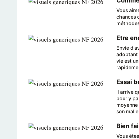
Comment
Vous aime
chances d
méthodes l
Etre en
Envie d'a
adoptant 
vie est u
rapidemen
Essai b
Il arrive 
pour y par
moyenne 6
son mal e
Bien fa
Vous êtes