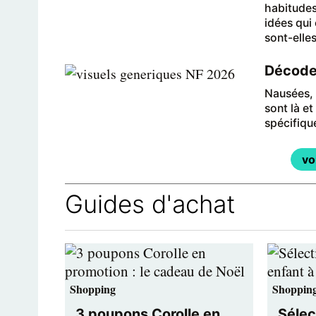
habitudes
idées qui
sont-elles
Décoder
Nausées, 
sont là e
spécifiqu
vo
Guides d'achat
Shopping
Shoppin
3 poupons Corolle en
Sélec