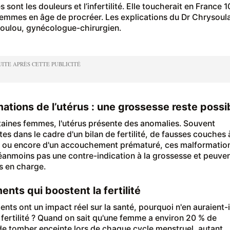
s sont les douleurs et l’infertilité. Elle toucherait en France 1
emmes en âge de procréer. Les explications du Dr Chrysoul
oulou, gynécologue-chirurgien.
ations de l’utérus : une grossesse reste possi
aines femmes, l'utérus présente des anomalies. Souvent
es dans le cadre d'un bilan de fertilité, de fausses couches 
n ou encore d'un accouchement prématuré, ces malformatio
éanmoins pas une contre-indication à la grossesse et peuve
es en charge.
ments qui boostent la fertilité
ments ont un impact réel sur la santé, pourquoi n'en auraient-i
a fertilité ? Quand on sait qu'une femme a environ 20 % de
e tomber enceinte lors de chaque cycle menstruel, autant