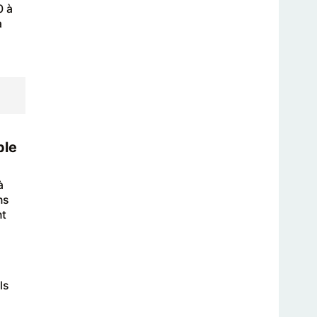
0 à
a
ble
à
ns
nt
ls