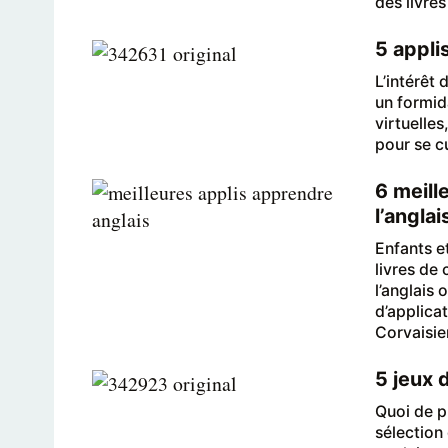
des livre
5 appli
L’intérêt
un formida
virtuelles
pour se cu
6 meill
l’anglai
Enfants e
livres de 
l’anglais 
d’applica
Corvaisie
5 jeux 
Quoi de p
sélection