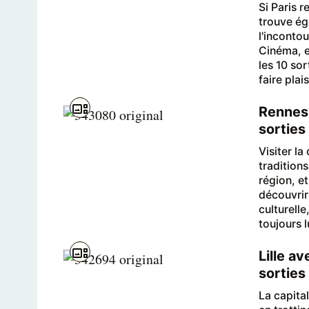
Si Paris 
trouve ég
l'incontou
Cinéma, e
les 10 sor
faire plai
Rennes 
sorties 
Visiter la
tradition
région, e
découvrir 
culturell
toujours l
Lille a
sorties 
La capital