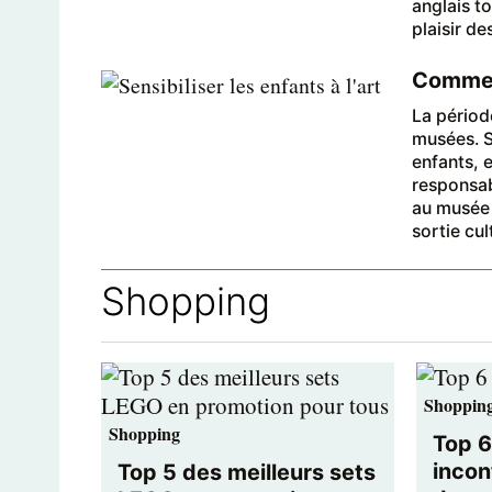
anglais t
plaisir de
Comment
La périod
musées. S
enfants, 
responsab
au musée 
sortie cu
Shopping
Shoppin
Shopping
Top 6
incon
Top 5 des meilleurs sets