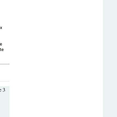
ux
ue
te