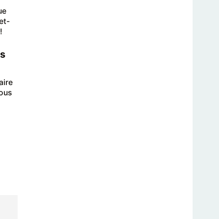
ue
et-
!
es
aire
vous