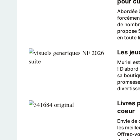
pour cu
Abordée à 
forcément
de nombre
propose 5
en toute 
Les jeu
Muriel es
! D'abord 
sa boutiqu
promesse 
divertiss
Livres 
coeur
Envie de c
les meill
Offrez-v