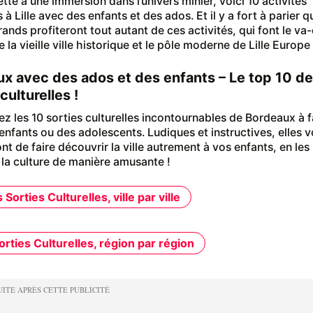
ette à une immersion dans l’univers minier, voici 10 activités
s à Lille avec des enfants et des ados. Et il y a fort à parier q
rands profiteront tout autant de ces activités, qui font le va-
e la vieille ville historique et le pôle moderne de Lille Europe 
x avec des ados et des enfants – Le top 10 d
culturelles !
z les 10 sorties culturelles incontournables de Bordeaux à f
enfants ou des adolescents. Ludiques et instructives, elles 
t de faire découvrir la ville autrement à vos enfants, en les
 la culture de manière amusante !
Sorties Culturelles, ville par ville
orties Culturelles, région par région