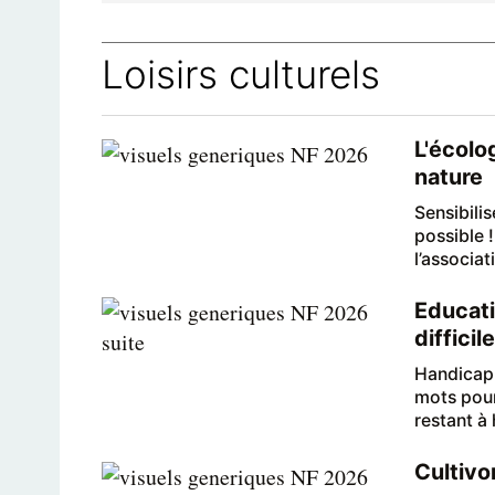
Loisirs culturels
L'écolog
nature
Sensibilis
possible !
l’associa
Educati
difficil
Handicap, 
mots pour 
restant à 
Cultivon