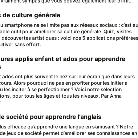
s vraiment sympas que vous pouvez également leur offrir…
s de culture générale
 du smartphone ne se limite pas aux réseaux sociaux : c’est au
ble outil pour améliorer sa culture générale. Quiz, visites
, découvertes artistiques : voici nos 5 applications préférée
ltiver sans effort.
eures applis enfant et ados pour apprendre
s
t ados ont plus souvent le nez sur leur écran que dans leurs
cours. Alors pourquoi ne pas en profiter pour les initier à
ou les inciter à se perfectionner ? Voici notre sélection
tions, pour tous les âges et tous les niveaux. Par Anna
r
de société pour apprendre l’anglais
lus efficace qu’apprendre une langue en s’amusant ? Notre
 de jeux de société permet d’améliorer ses connaissances en