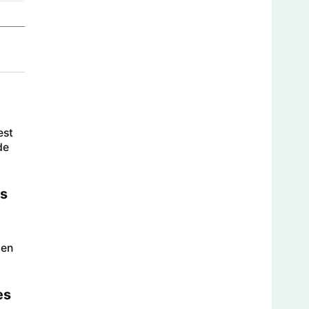
est
de
ts
 en
es