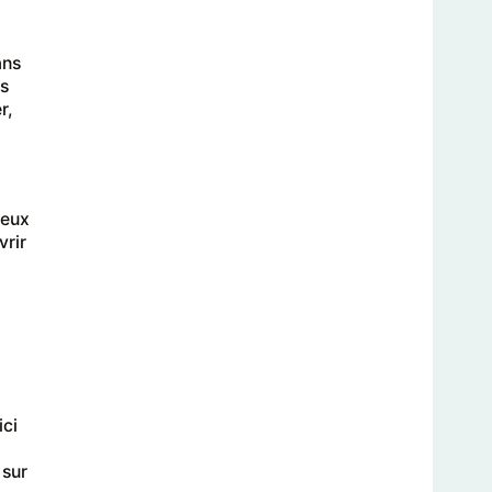
ans
us
r,
jeux
vrir
ici
 sur