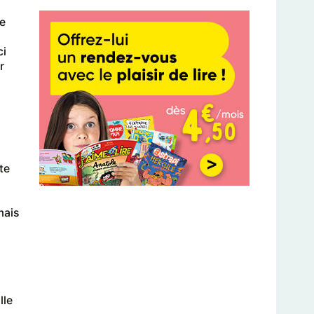
De
ci
r
te
mais
lle