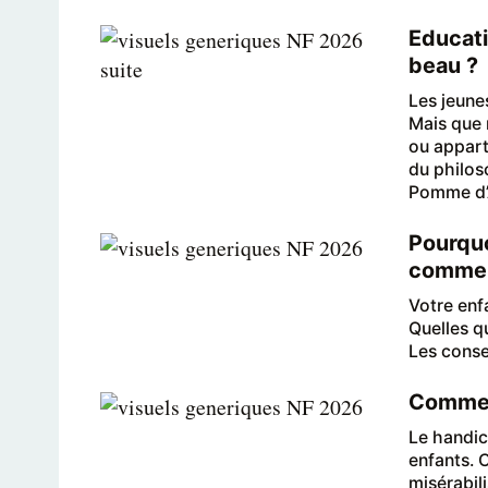
Educati
beau ?
Les jeune
Mais que 
ou appart
du philos
Pomme d’
Pourquo
commen
Votre enf
Quelles q
Les conse
Comment
Le handic
enfants. 
misérabil