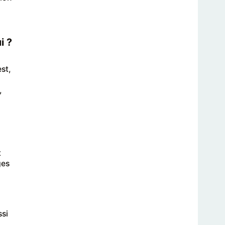
i ?
st,
,
t
ges
ssi