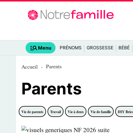
Menu
PRÉNOMS
GROSSESSE
BÉBÉ
Parents
Accueil
Parents
Vie de parents
Travail
Vie à deux
Vie de famille
DIY Bric