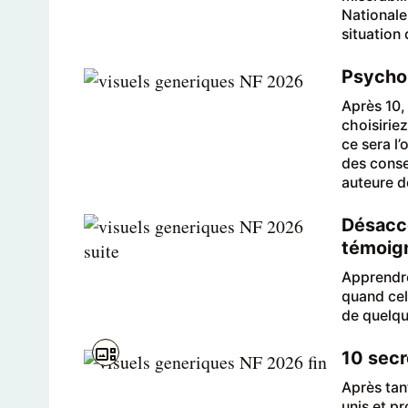
Nationale
situation
Psycho-
Après 10,
choisirie
ce sera l’
des conse
auteure d
Désacco
témoig
Apprendre
quand cel
de quelqu
10 secr
Après tant
unis et pr