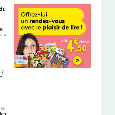
 du
au
ils
 ?
 ?
 le
tion