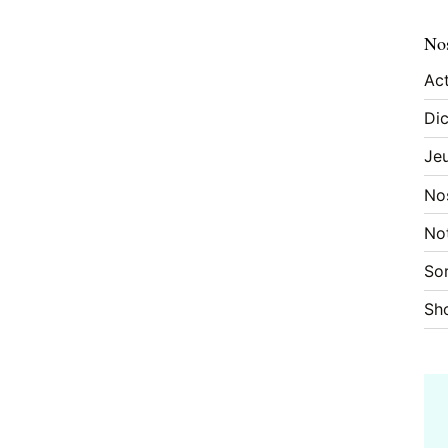
Nos
Act
Dic
Je
No
No
Sor
Sh