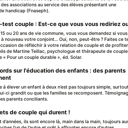
 des associations au service des élèves présentant une
 de handicap (Fnaseph).
test couple : Est-ce que vous vous rediriez ou
 15 ou 20 ans de vie commune, vous vous demandez si vous
z à nouveau votre conjoint… Oui, non, peut-être ? Faites ce te
occasion de réfléchir à votre relation de couple et de profiter
ils de Martine Teillac, psychologue et thérapeute de couple
e « Pour un couple durable », éd. Solar.
rds sur l'éducation des enfants : des parents
nent
 à élever un enfant à deux n’est pas toujours simple, surtou
ui-ci grandit ou que les familles se recomposent. Témoigna
es parents conciliants.
ets de couple qui durent !
 d’années, ils sont encore là, main dans la main, toujours au
oches l’un de l’autre et prêt à affronter encore d’autres