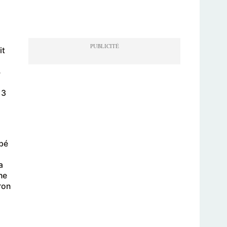
it
4
 3
ébé
a
ne
ron