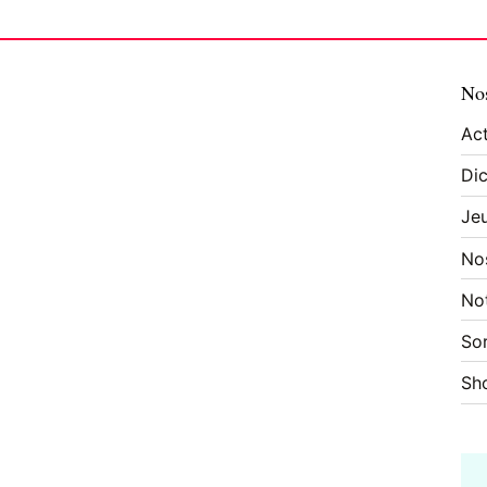
Nos
Act
Dic
Je
No
No
Sor
Sh