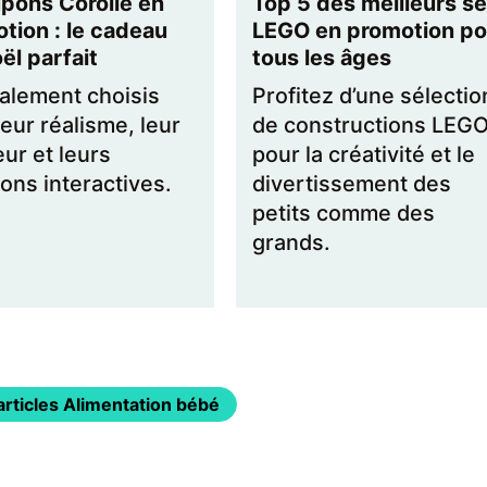
pons Corolle en
Top 5 des meilleurs se
tion : le cadeau
LEGO en promotion po
ël parfait
tous les âges
alement choisis
Profitez d’une sélectio
leur réalisme, leur
de constructions LEG
ur et leurs
pour la créativité et le
ions interactives.
divertissement des
petits comme des
grands.
articles Alimentation bébé