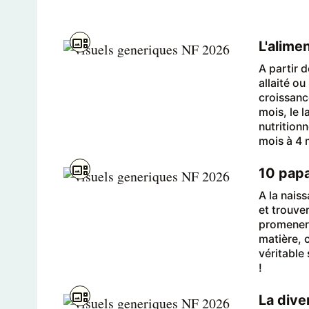
L'alime
A partir d
allaité ou
croissanc
mois, le l
nutrition
mois à 4
10 papa
A la nais
et trouver
promener 
matière, c
véritable
!
La dive