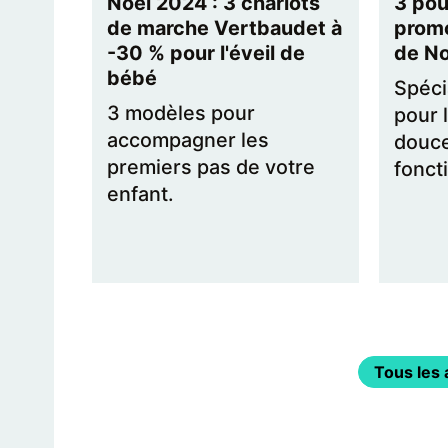
Noël 2024 : 3 chariots
3 pou
de marche Vertbaudet à
promo
-30 % pour l'éveil de
de No
bébé
Spéci
3 modèles pour
pour 
accompagner les
douce
premiers pas de votre
fonct
enfant.
Tous les 