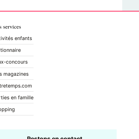
 services
ivités enfants
tionnaire
ux-concours
s magazines
tretemps.com
ties en famille
opping
Restons en contact