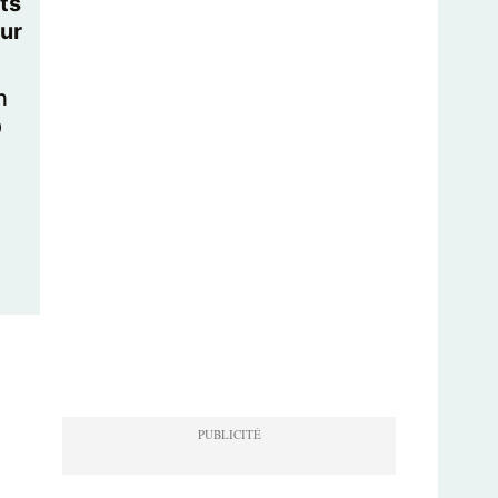
ts
ur
n
O