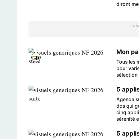
diront me
Mon pan
Tous les 
pour vari
sélection
5 appli
Agenda su
dos qui gé
cinq appl
sérénité 
5 appli