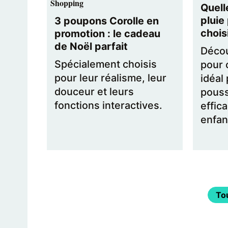
Shopping
Quell
pluie
3 poupons Corolle en
chois
promotion : le cadeau
de Noël parfait
Décou
Spécialement choisis
pour c
pour leur réalisme, leur
idéal
douceur et leurs
pouss
fonctions interactives.
effic
enfan
Tou