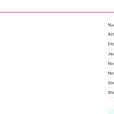
Nos
Act
Dic
Je
No
No
Sor
Sh