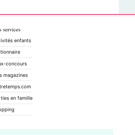
 services
ivités enfants
tionnaire
ux-concours
s magazines
tretemps.com
ties en famille
opping