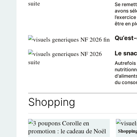
Se remett
avons sél
l’exercic
être en pl
Qu’est-
Le snac
Autrefois
nutrition
d'aliment
du conso
Shopping
Shoppin