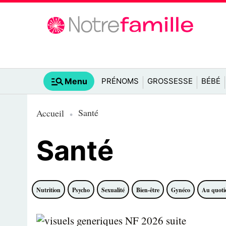
Menu
PRÉNOMS
GROSSESSE
BÉBÉ
Santé
Accueil
Santé
Nutrition
Psycho
Sexualité
Bien-être
Gynéco
Au quoti