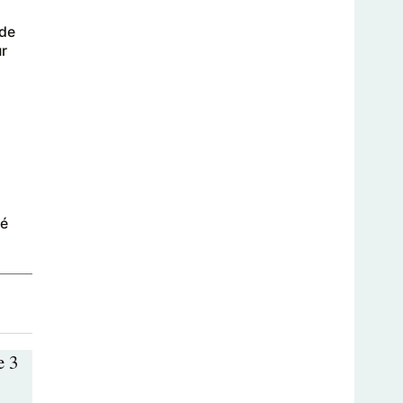
 de
ur
té