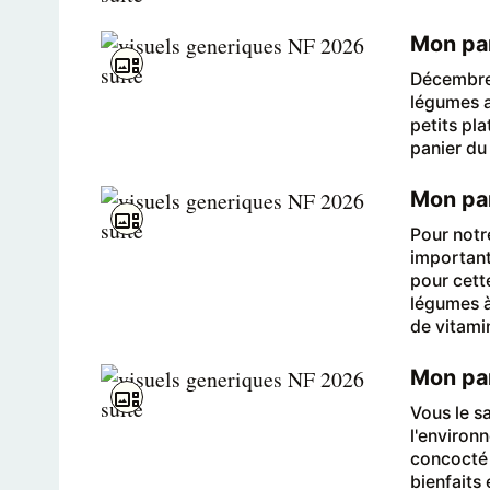
Mon pan
Décembre a
légumes a
petits pla
panier du
Mon pan
Pour notre
important
pour cett
légumes à 
de vitami
Mon pan
Vous le s
l'environ
concocté u
bienfaits