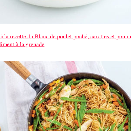
rla recette du Blanc de poulet poché, carottes et pomm
diment à la grenade