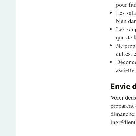
pour fai
Les sala
bien dan
Les soup
que de l
Ne prépa
cuites, 
Décongel
assiette
Envie 
Voici deux
préparent 
dimanche; 
ingrédient