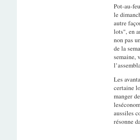
Pot-au-feu
le dimanch
autre faço
lots", en 
non pas un
de la sema
semaine, v
l’assembla
Les avanta
certaine l
manger des
leséconomi
aussiles c
résonne da