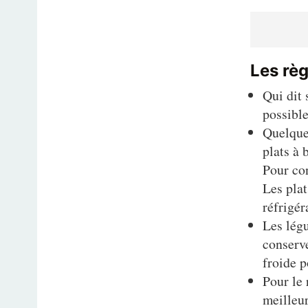
Les rè
Qui dit 
possible
Quelques
plats à 
Pour con
Les plat
réfrigér
Les lég
conserve
froide p
Pour le 
meilleur