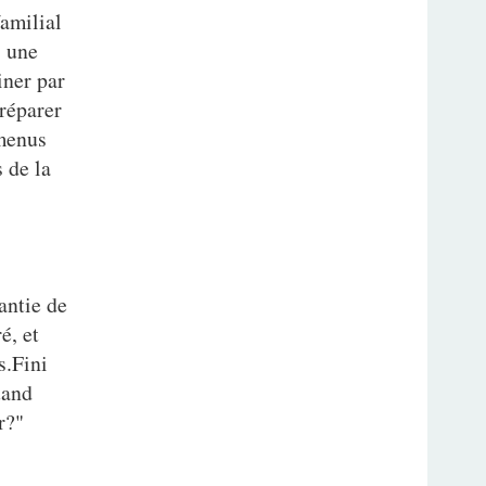
familial
i une
iner par
préparer
 menus
s de la
antie de
é, et
s.Fini
uand
r?"