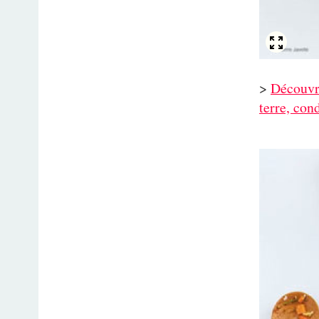
>
Découvri
terre, con