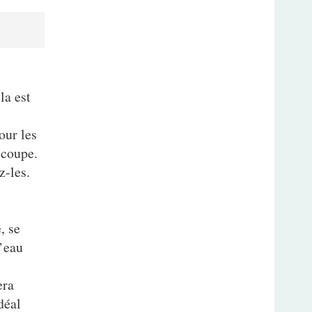
la est
our les
 coupe.
z-les.
, se
l’eau
era
déal