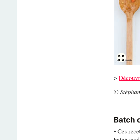
>
Découvri
© Stéphan
Batch c
• Ces rece
batch cook