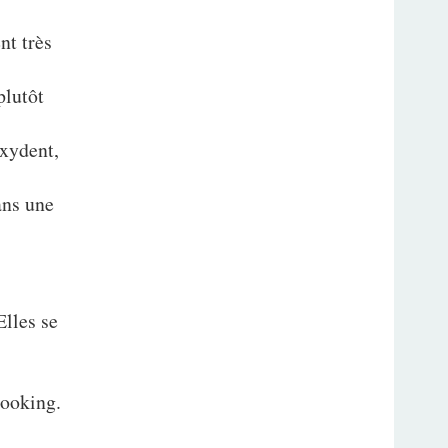
nt très
plutôt
oxydent,
ans une
Elles se
cooking.